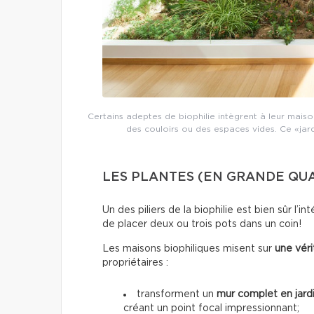
Certains adeptes de biophilie intègrent à leur mai
des couloirs ou des espaces vides. Ce «jardi
LES PLANTES (EN GRANDE QU
Un des piliers de la biophilie est bien sûr l’
de placer deux ou trois pots dans un coin!
Les maisons biophiliques misent sur
une vér
propriétaires :
transforment un
mur complet en jardi
créant un point focal impressionnant;