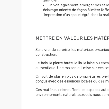
quotidien.
On voit également émerger des salles
éclairage orienté de façon à imiter l’effe
l’impression d’un spa intégré dans la mai
METTRE EN VALEUR LES MATÉ
Sans grande surprise, les matériaux organiqu
construction.
Le
bois
, la
pierre brute
, le
lin
, la
laine
ou encor
authentique. Une maison qui mise sur ces t
On voit de plus en plus de propriétaires priv
conçus avec des essences locales
ou des
mu
Ces matériaux réchauffent les espaces autan
environnements naturels auxquels nous s